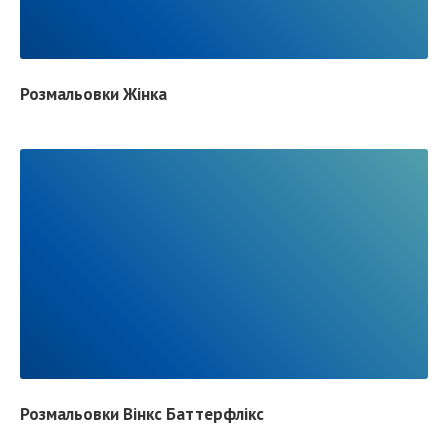
A
D
F
Розмальовки Жінка
U
L
L
P
O
S
R
T
E
A
D
F
Розмальовки Вінкс Баттерфлікс
U