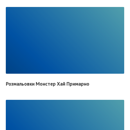
R
E
A
D
F
Розмальовки Монстер Хай Примарно
U
L
L
P
O