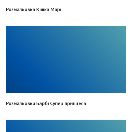
F
Розмальовка Кішка Марі
U
L
L
P
O
S
R
T
E
A
D
F
Розмальовки Барбі Супер принцеса
U
L
L