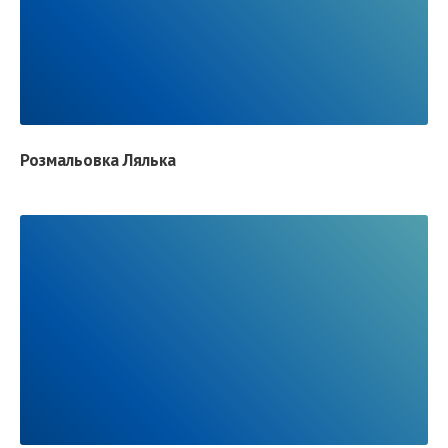
S
R
T
E
A
D
F
Розмальовка Лялька
U
L
L
P
O
S
R
T
E
A
D