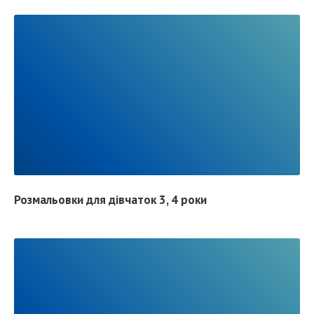
L
L
P
O
S
R
T
E
A
D
F
Розмальовки для дівчаток 3, 4 роки
U
L
L
P
O