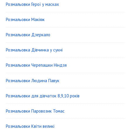
e
Розмальовки Герої у масках
b
a
Розмальовки Макіяж
r
Розмальовки Дзеркало
W
i
Розмальовка Дівчинка у сукні
d
Розмальовки Черепашки Ніндзя
g
e
Розмальовки Людина Павук
t
Розмальовки для дівчаток 8,9,10 років
A
r
Розмальовки Паровозик Томас
e
Розмальовки Квіти великі
a