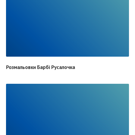
P
O
S
R
T
E
A
D
F
Розмальовки Барбі Русалочка
U
L
L
P
O
S
R
T
E