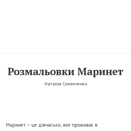
t
i
o
n
Розмальовки Маринет
Наталля Семенченко
Маринет – це дівчисько, яке проживає в