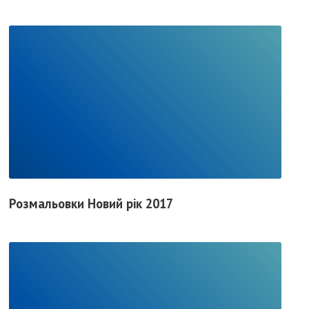
R
E
A
D
F
Розмальовки Новий рік 2017
U
L
L
P