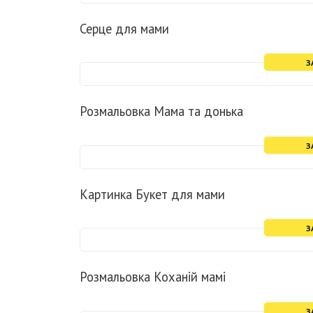
Серце для мами
З
Розмальовка Мама та донька
З
Картинка Букет для мами
З
Розмальовка Коханій мамі
З