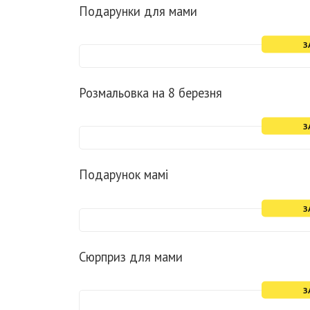
Подарунки для мами
З
Розмальовка на 8 березня
З
Подарунок мамі
З
Сюрприз для мами
З