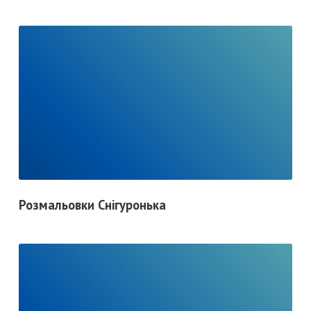
R
E
A
D
F
Розмальовки Снігуронька
U
L
L
P