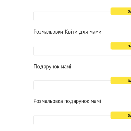
З
Розмальовки Квіти для мами
З
Подарунок мамі
З
Розмальовка подарунок мамі
З