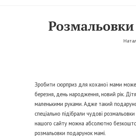
t
i
Розмальовки
o
n
Ната
Зробити сюрприз для коханої мами може 
березня, день народження, новий рік. Ді
маленькими руками. Адже такий подарунок
спеціально підібрали чудові розмальовки
нашого сайту можна абсолютно безкошто
розмальовки подарунок мамі.