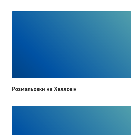
R
E
A
D
F
Розмальовки на Хелловін
U
L
L
P