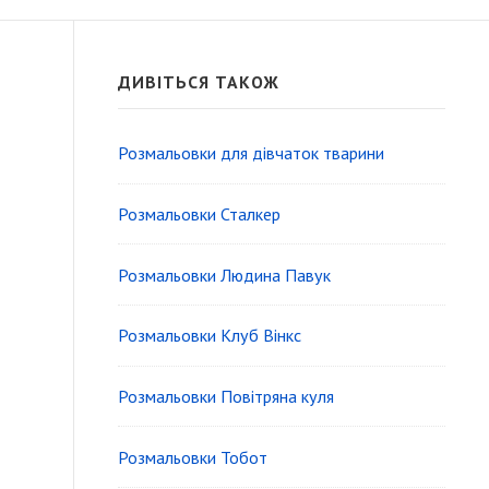
S
ДИВІТЬСЯ ТАКОЖ
i
d
Розмальовки для дівчаток тварини
e
Розмальовки Сталкер
b
a
Розмальовки Людина Павук
r
Розмальовки Клуб Вінкс
W
i
Розмальовки Повітряна куля
d
Розмальовки Тобот
g