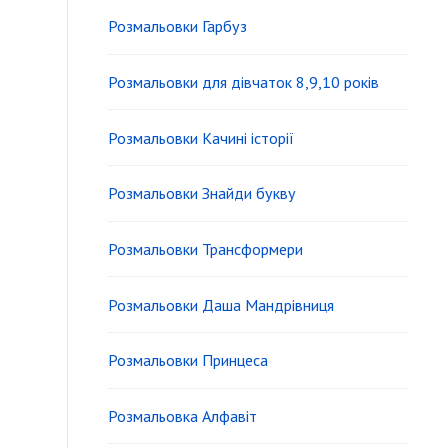
e
Розмальовки Гарбуз
t
Розмальовки для дівчаток 8,9,10 років
A
r
Розмальовки Качині історії
e
Розмальовки Знайди букву
a
Розмальовки Трансформери
Розмальовки Даша Мандрівниця
Розмальовки Принцеса
Розмальовка Алфавіт